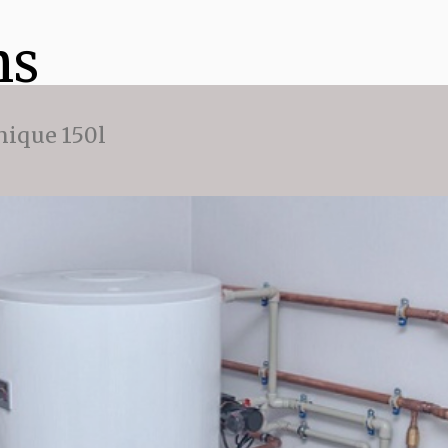
ns
ique 150l