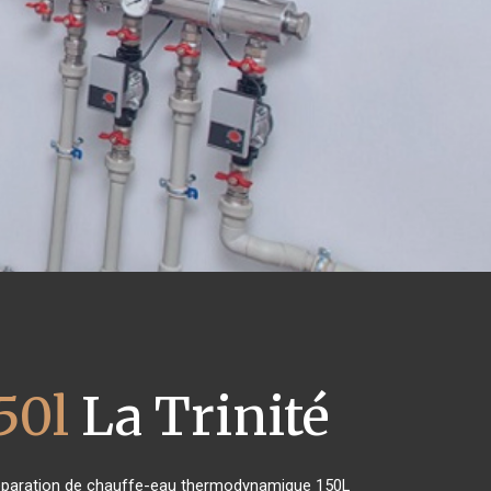
50l
La Trinité
e réparation de chauffe-eau thermodynamique 150L