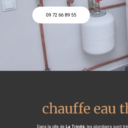
09 72 66 89 55
chauffe eau
Dans la ville de
La Trinité
, les plombiers sont t