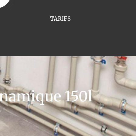
TARIFS
namique 150l