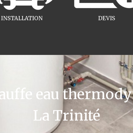
INSTALLATION
DEVIS
uffe eau thermody
La Trinité