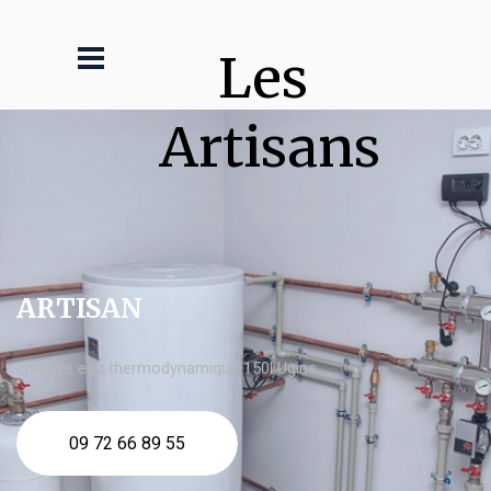
Les 
Artisans
ARTISAN
chauffe eau thermodynamique 150l Ugine
09 72 66 89 55