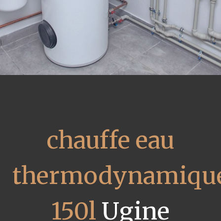
chauffe eau
thermodynamiqu
150l
Ugine