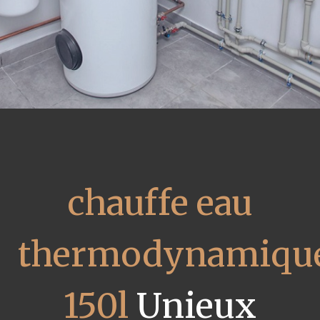
chauffe eau
thermodynamiqu
150l
Unieux