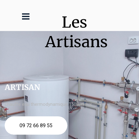
Les 
Artisans
ARTISAN
chauffe eau thermodynamique 150l Unieux
09 72 66 89 55