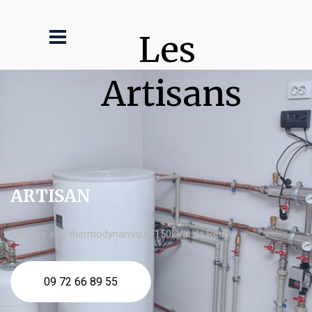
Les 
Artisans
ARTISAN
chauffe eau thermodynamique 150l Val de Reuil
09 72 66 89 55