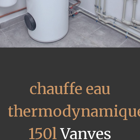
chauffe eau
thermodynamiqu
150l
Vanves