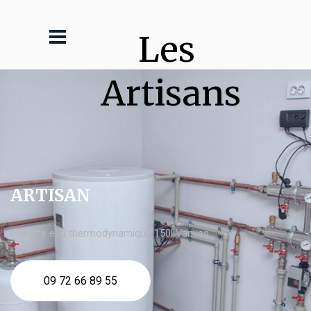
Les 
Artisans
ARTISAN
chauffe eau thermodynamique 150l Vanves
09 72 66 89 55