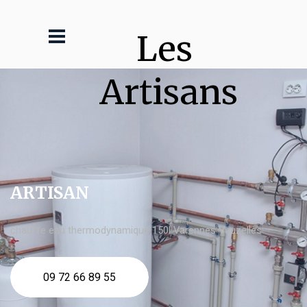
Les 
Artisans
ARTISAN
chauffe eau thermodynamique 150l Varennes Vauzelles
09 72 66 89 55