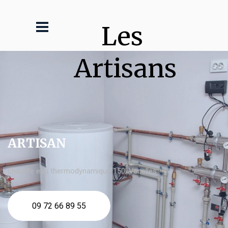
Les 
Artisans
ARTISAN
chauffe eau thermodynamique 150l Venelles
09 72 66 89 55