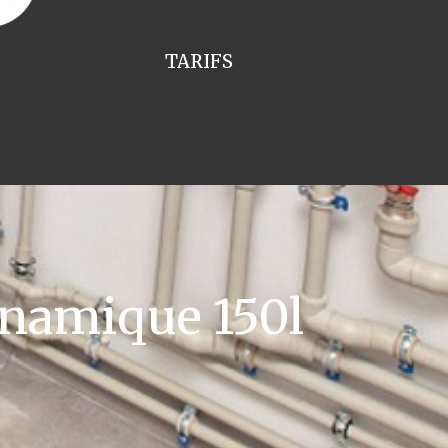
TARIFS
namique 150l