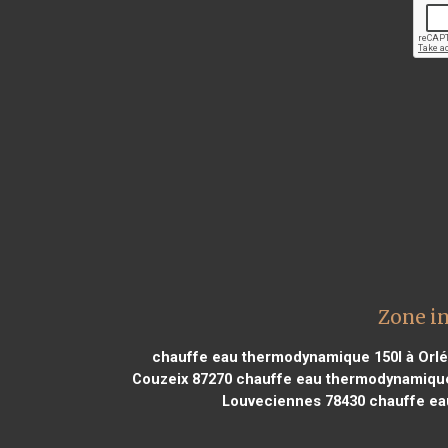
Zone i
chauffe eau thermodynamique 150l à Orl
Couzeix 87270
chauffe eau thermodynamique 
Louveciennes 78430
chauffe eau