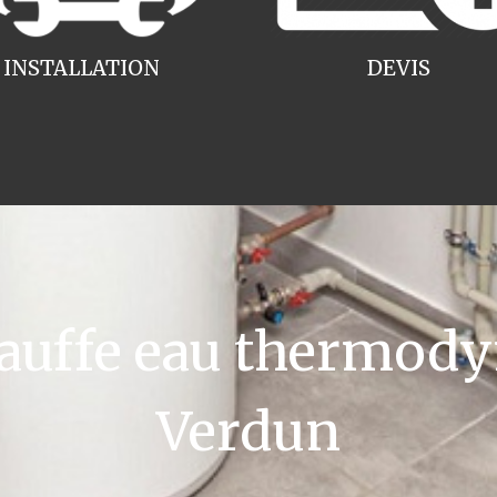
INSTALLATION
DEVIS
uffe eau thermody
Verdun