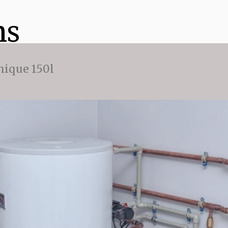
ns
ique 150l