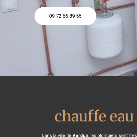
09 72 66 89 55
chauffe ea
Dans la ville de
Verdun
, les plombiers sont tr