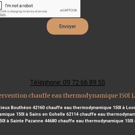
Téléphone: 09 72 66 89 55
ervention chauffe eau thermodynamique 150l L
zieux Bouthéon 42160
chauffe eau thermodynamique 150l à Loo
mique 150l à Sains en Gohelle 62114
chauffe eau thermodynami
0l à Sainte Pazanne 44680
chauffe eau thermodynamique 150l à