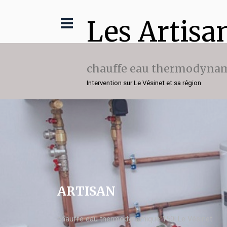
Les Artisa
chauffe eau thermodynam
Intervention sur Le Vésinet et sa région
ARTISAN
chauffe eau thermodynamique 150l Le Vésinet