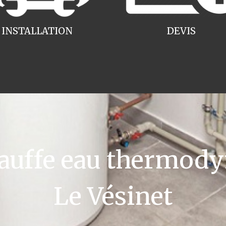
INSTALLATION
DEVIS
uffe eau thermody
Le Vésinet