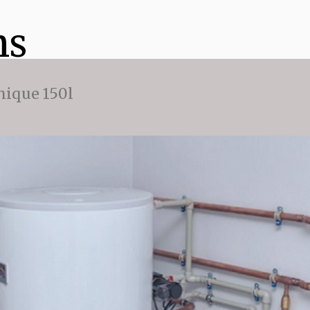
ns
ique 150l