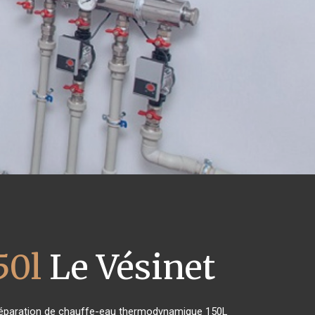
50l
Le Vésinet
de réparation de chauffe-eau thermodynamique 150L