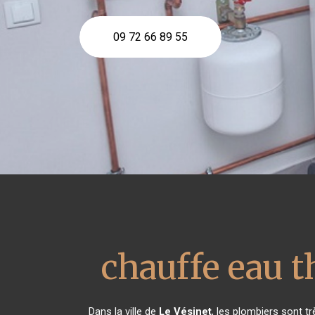
09 72 66 89 55
chauffe eau 
Dans la ville de
Le Vésinet
, les plombiers sont t