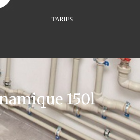
TARIFS
namique 150l