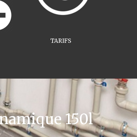
TARIFS
namique 150l