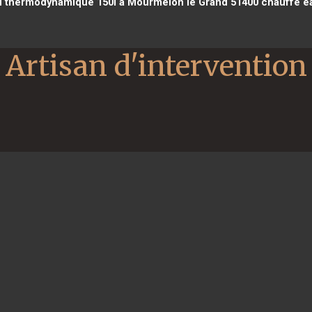
 thermodynamique 150l à Mourmelon le Grand 51400
chauffe e
Artisan d'intervention