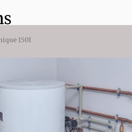
ns
ique 150l
oux