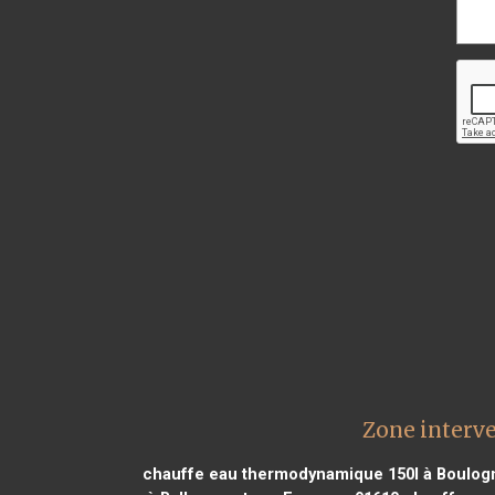
Zone interv
chauffe eau thermodynamique 150l à Boulog