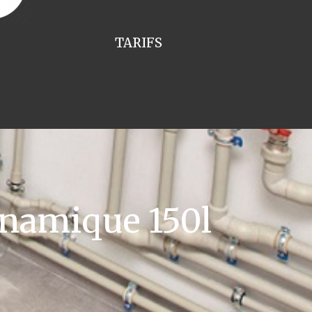
TARIFS
namique 150l