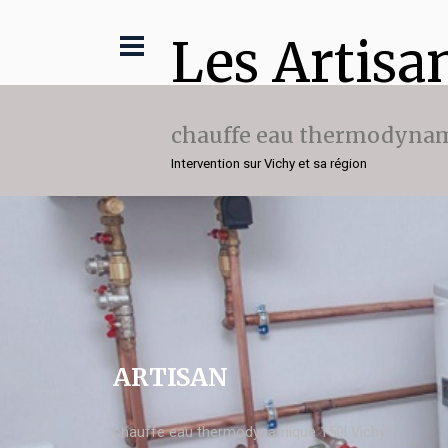
Les Artisa
chauffe eau thermodynam
Intervention sur Vichy et sa région
ARTISAN
chauffe eau thermodynamique 150l Vichy