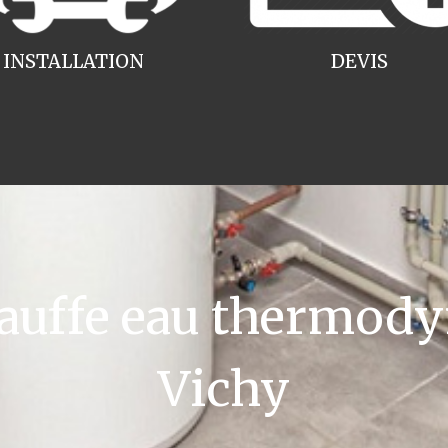
INSTALLATION
DEVIS
uffe eau thermody
Vichy