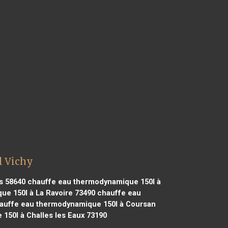
l Vichy
s 58640
chauffe eau thermodynamique 150l à
e 150l à La Ravoire 73490
chauffe eau
uffe eau thermodynamique 150l à Coursan
50l à Challes les Eaux 73190