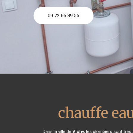
09 72 66 89 55
chauffe e
Dans la ville de
Vichy
, les plombiers sont trè