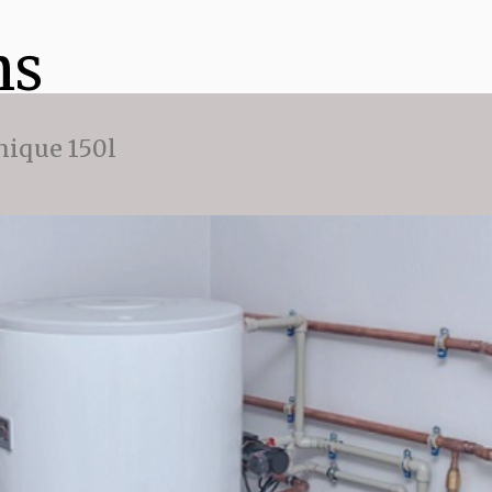
ns
ique 150l