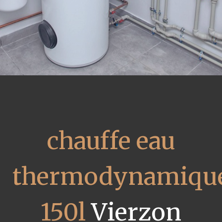
chauffe eau
thermodynamiqu
150l
Vierzon