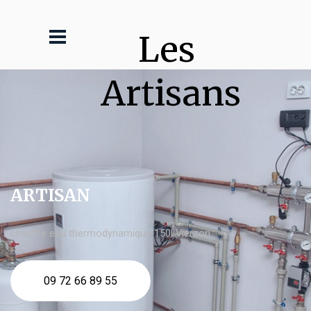
Les 
Artisans
ARTISAN
chauffe eau thermodynamique 150l Vierzon
09 72 66 89 55