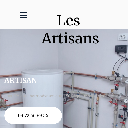
Les 
Artisans
ARTISAN
chauffe eau thermodynamique 150l Vigneux sur Seine
09 72 66 89 55