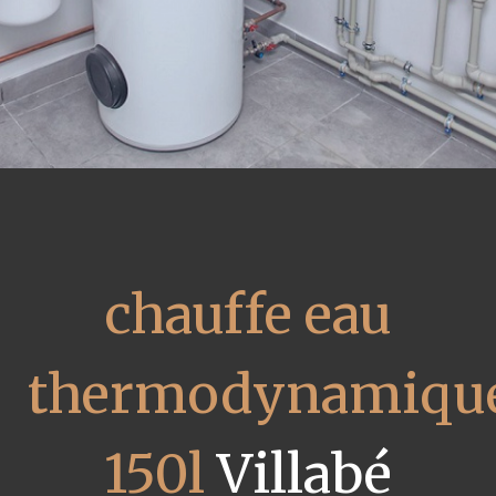
chauffe eau
thermodynamiqu
150l
Villabé