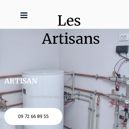
Les 
Artisans
ARTISAN
chauffe eau thermodynamique 150l Villabé
09 72 66 89 55