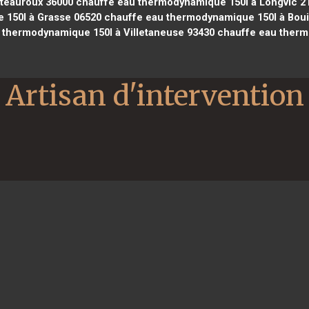
teauroux 36000
chauffe eau thermodynamique 150l à Longvic 2
150l à Grasse 06520
chauffe eau thermodynamique 150l à Boui
 thermodynamique 150l à Villetaneuse 93430
chauffe eau therm
Artisan d'intervention