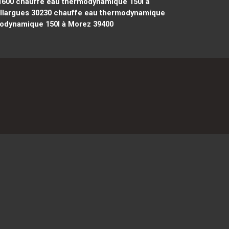
1600
chauffe eau thermodynamique 150l à
llargues 30230
chauffe eau thermodynamique
odynamique 150l à Morez 39400