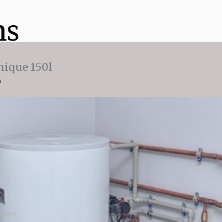
ns
ique 150l
n
r Mer