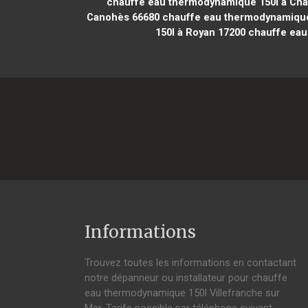
chauffe eau thermodynamique 150l à Châ
Canohès 66680
chauffe eau thermodynamique 
150l à Royan 17200
chauffe eau
Informations
Trouvez toutes les informations en contactant
notre dépanneur ou installateur pour chauffe
eau thermodynamique 150l Villefranche sur
Mer. Tarifs possible par téléphone suivant