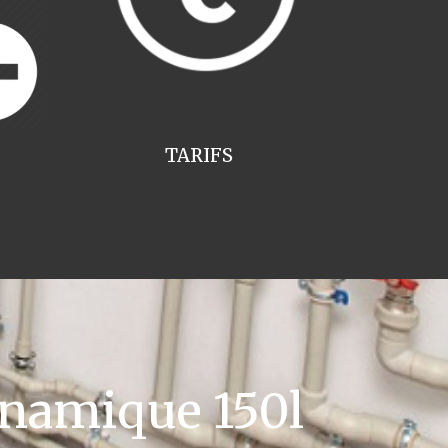
TARIFS
namique 150l