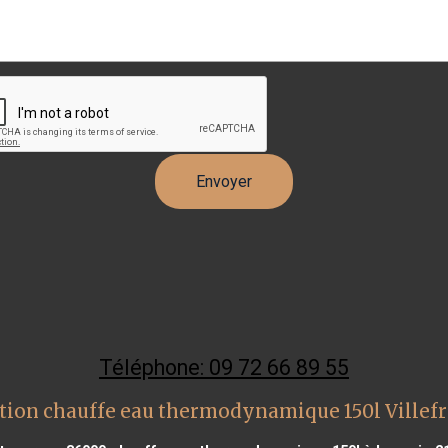
Téléphone: 09 72 66 89 55
tion chauffe eau thermodynamique 150l Villef