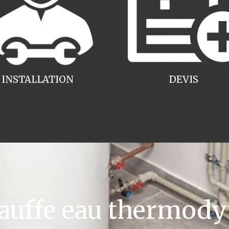
INSTALLATION
DEVIS
uffe eau thermody