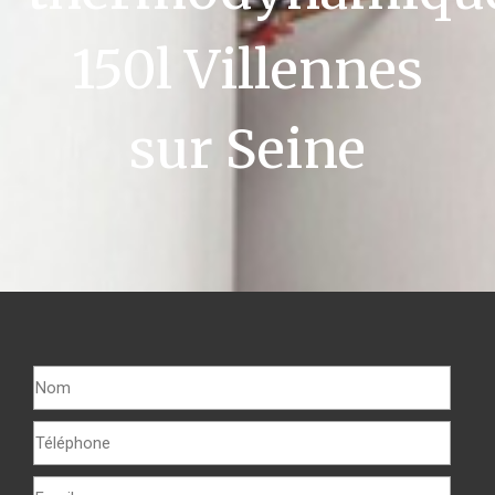
150l Villennes
sur Seine