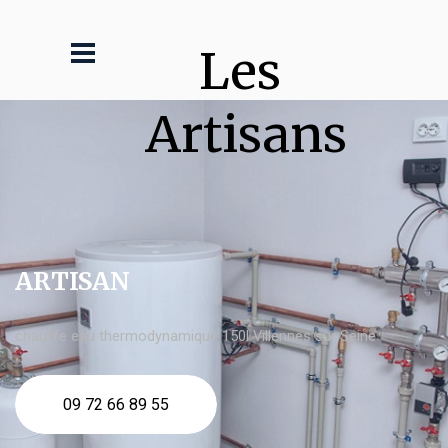
Les 
Artisans
ARTISAN
chauffe eau thermodynamique 150l Villennes sur Seine
09 72 66 89 55