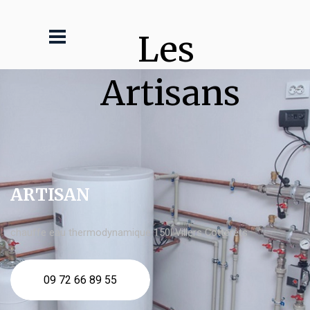
Les 
Artisans
ARTISAN
chauffe eau thermodynamique 150l Villers Cotterêts
09 72 66 89 55