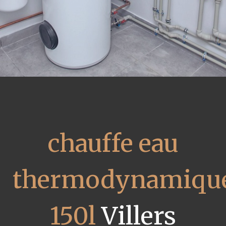
chauffe eau
thermodynamiqu
150l
Villers