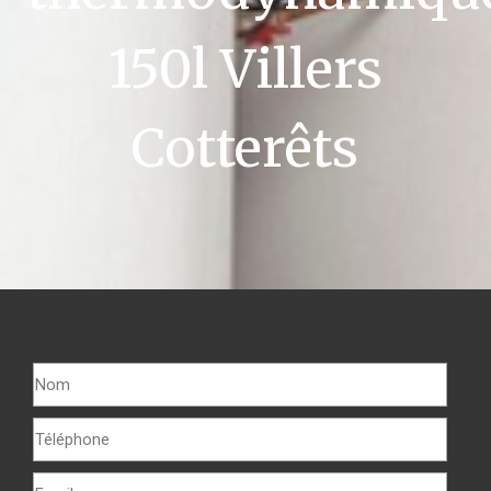
150l Villers
Cotterêts