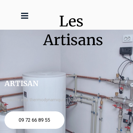
Les 
Artisans
ARTISAN
chauffe eau thermodynamique 150l Villers Saint Paul
09 72 66 89 55