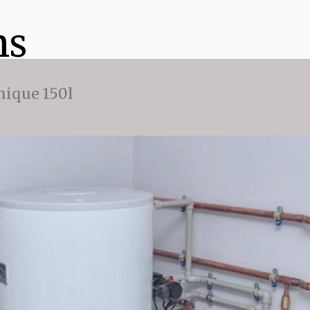
ns
ique 150l