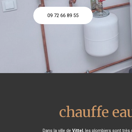
09 72 66 89 55
chauffe e
Dans la ville de
Vittel
, les plombiers sont très