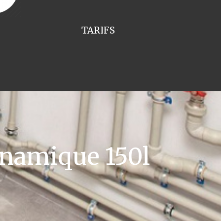
TARIFS
namique 150l