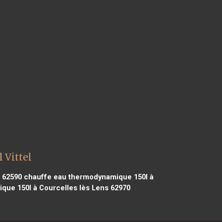
 Vittel
 62590
chauffe eau thermodynamique 150l à
ue 150l à Courcelles lès Lens 62970