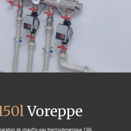
150l
Voreppe
e réparation de chauffe-eau thermodynamique 150L