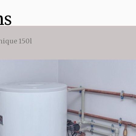
ns
ique 150l