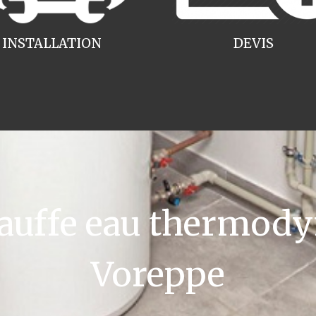
INSTALLATION
DEVIS
uffe eau thermody
Voreppe