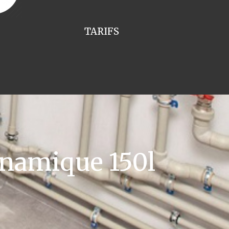
TARIFS
namique 150l