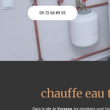
09 72 66 89 55
chauffe eau
Dans la ville de
Voreppe
, les plombiers sont tr