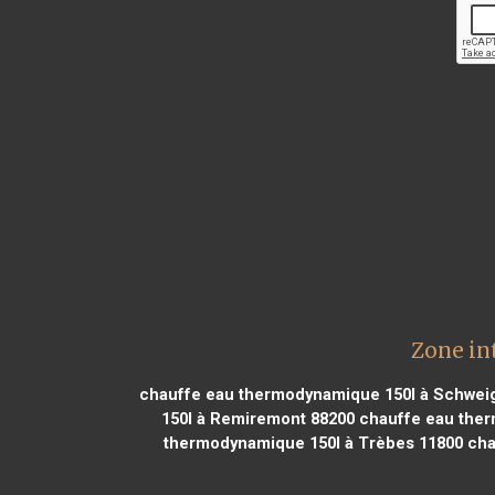
Zone in
chauffe eau thermodynamique 150l à Schwei
150l à Remiremont 88200
chauffe eau therm
thermodynamique 150l à Trèbes 11800
cha