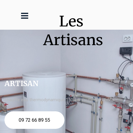
Les 
Artisans
ARTISAN
chauffe eau thermodynamique 150l La Voulte sur Rhône
09 72 66 89 55