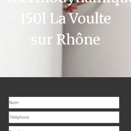
150l La Voulte
sur Rhône