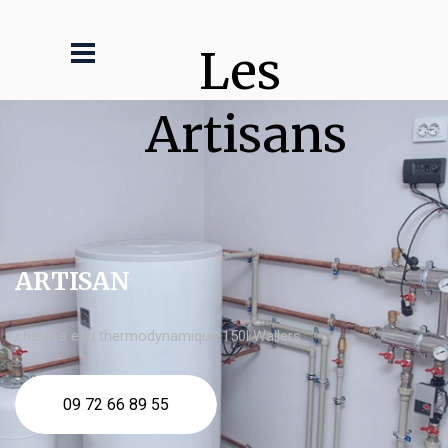
Les 
Artisans
ARTISAN
chauffe eau thermodynamique 150l Wallers
09 72 66 89 55