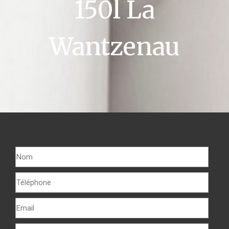
150l La
Wantzenau