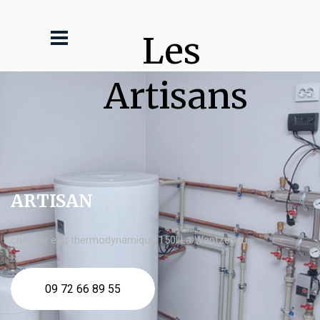
Les 
Artisans
ARTISAN
chauffe eau thermodynamique 150l La Wantzenau
09 72 66 89 55