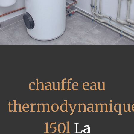
chauffe eau
thermodynamiqu
150l
La