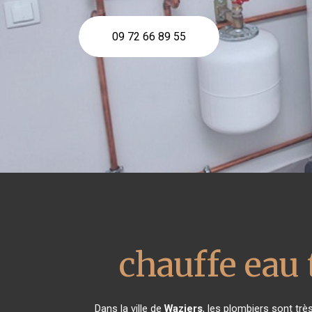
09 72 66 89 55
chauffe ea
Dans la ville de
Waziers
, les plombiers sont tr