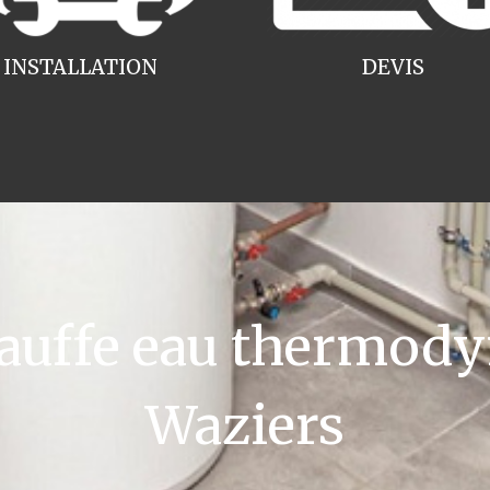
INSTALLATION
DEVIS
uffe eau thermody
Waziers