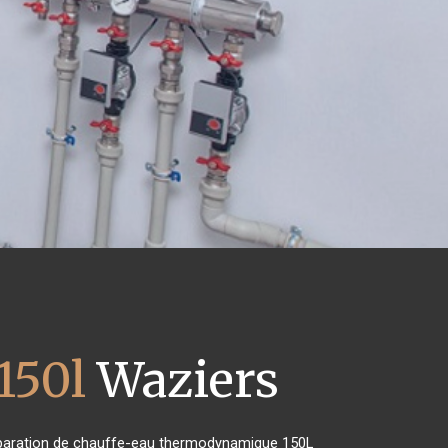
150l
Waziers
 réparation de chauffe-eau thermodynamique 150L