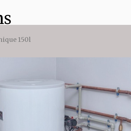
ns
ique 150l