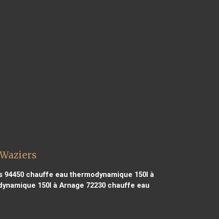
 Waziers
s 94450
chauffe eau thermodynamique 150l à
ynamique 150l à Arnage 72230
chauffe eau