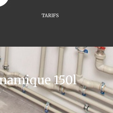
TARIFS
namique 150l