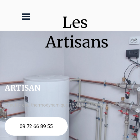
Les 
Artisans
ARTISAN
chauffe eau thermodynamique 150l L'Haÿ les Roses
09 72 66 89 55