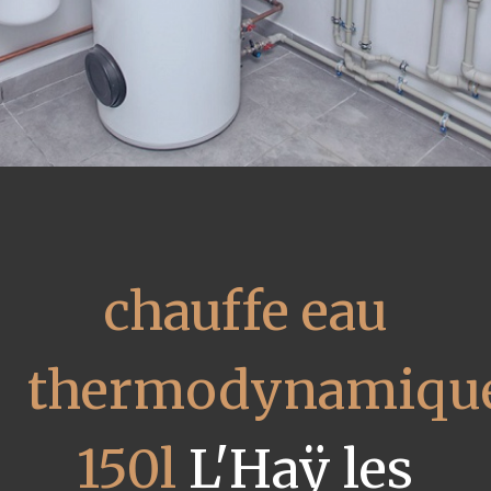
chauffe eau
thermodynamiqu
150l
L'Haÿ les