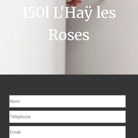
150l L'Haÿ les
Roses